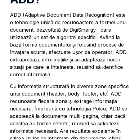
ADD (Adaptive Document Data Recognition) este
o tehnologie unică de recunoaştere a formei unui
document, dezvoltată de DigiSinergy , care
utilizează un set de algoritmi specifici. Având la
bază forma documentului şi folosind procese de
învaţare scurte, efectuate uşor de operator, ADD
extrapolează informaţiile şi se adaptează noilor
situaţii pe care le întalneşte, reuşind să identifice
corect informaţia.
Cu informaţia structurată în diverse zone specifice
unui document (header, body, footer, etc) ADD
recunoaşte fiecare zona şi extrage informaţia
necesară. Împreună cu tehnologia Polco, ADD se
adaptează la documente multi-pagina, chiar dacă
acestea au forme diferite, reuşind să selecteze
informaţia necesară. Are rezultate excelente în
citirea liniilor de informaţii din documente, chiar