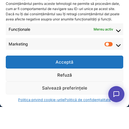
Consimțământul pentru aceste tehnologii ne permite să procesăm date,
cum ar fi comportamentul de navigare sau ID-uri unice pe acest site.
Dacă nu îți dai consimțământul sau îți retragi consimțământul dat poate
avea afecte negative asupra unor anumite funcționalități și funcții.
Funcționale
Mereu activ
Marketing
Acceptă
INFORMAȚII
Refuză
Politică de confidențialitate
Politica privind cookie-urile (UE)
Salvează preferințele
CONTACT
Str. Dr. Clunet 9, Sector 5,
Politica privind cookie-urile
Politică de confidențialitate
București
0744589872
office@digisinergy.ro