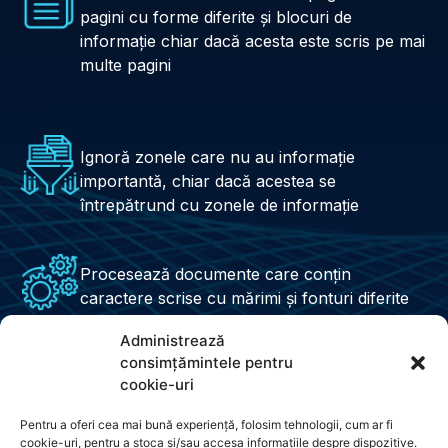
pagini cu forme diferite şi blocuri de
informaţie chiar dacă acesta este scris pe mai
multe pagini
Ignoră zonele care nu au informaţie
importantă, chiar dacă acestea se
întrepătrund cu zonele de informaţie
Procesează documente care conțin
caractere scrise cu mărimi și fonturi diferite
Administrează
consimțămintele pentru
cookie-uri
Pentru a oferi cea mai bună experiență, folosim tehnologii, cum ar fi
cookie-uri, pentru a stoca și/sau accesa informațiile despre dispozitive.