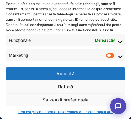
Pentru a oferi cea mai bună experiență, folosim tehnologii, cum ar fi
cookie-uri, pentru a stoca și/sau accesa informațiile despre dispozitive.
Consimțământul pentru aceste tehnologii ne permite să procesăm date,
cum ar fi comportamentul de navigare sau ID-uri unice pe acest site.
Dacă nu îți dai consimțământul sau îți retragi consimțământul dat poate
avea afecte negative asupra unor anumite funcționalități și funcții.
Funcționale
Mereu activ
Marketing
Acceptă
INFORMAȚII
Refuză
Politică de confidențialitate
Politica privind cookie-urile (UE)
Salvează preferințele
1
CONTACT
Str. Dr. Clunet 9, Sector 5,
Politica privind cookie-urile
Politică de confidențialitate
București
0744589872