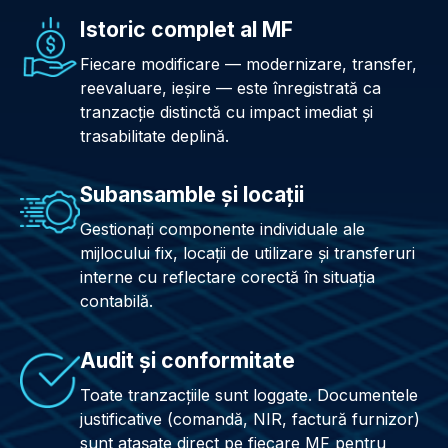
Istoric complet al MF
Fiecare modificare — modernizare, transfer,
reevaluare, ieșire — este înregistrată ca
tranzacție distinctă cu impact imediat și
trasabilitate deplină.
Subansamble și locații
Gestionați componente individuale ale
mijlocului fix, locații de utilizare și transferuri
interne cu reflectare corectă în situația
contabilă.
Audit și conformitate
Toate tranzacțiile sunt loggate. Documentele
justificative (comandă, NIR, factură furnizor)
sunt atașate direct pe fiecare MF pentru