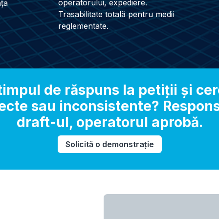
operatorului, expediere.
nța
Trasabilitate totală pentru medii
reglementate.
impul de răspuns la petiții și cere
recte sau inconsistente? Respo
draft-ul, operatorul aprobă.
Solicită o demonstrație