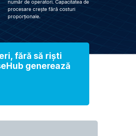
număr de operatori. Capacitatea de
procesare crește fără costuri
proporționale.
ri, fără să riști
nseHub generează