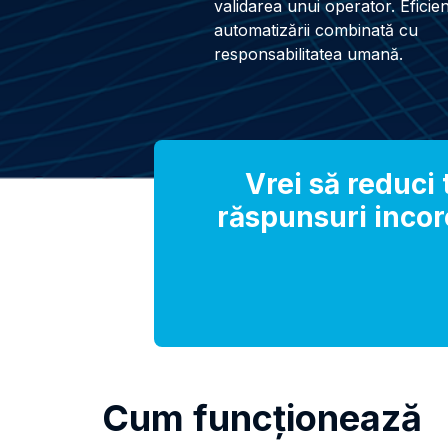
validarea unui operator. Eficie
automatizării combinată cu
responsabilitatea umană.
Vrei să reduci t
răspunsuri inco
Cum funcționează