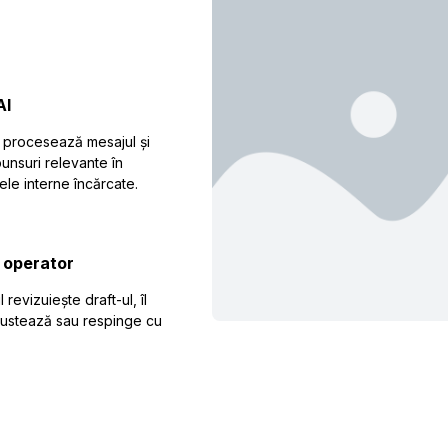
AI
I procesează mesajul și
unsuri relevante în
le interne încărcate.
 operator
 revizuiește draft-ul, îl
justează sau respinge cu