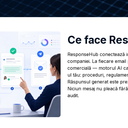
Ce face Re
ResponseHub conectează in
companiei. La fiecare email p
comercială — motorul AI ca
ul tău: proceduri, regulament
Răspunsul generat este pre
Niciun mesaj nu pleacă fără
audit.