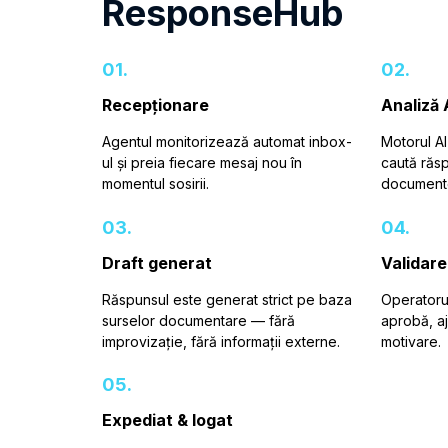
ResponseHub
01.
02.
Recepționare
Analiză 
Agentul monitorizează automat inbox-
Motorul A
ul și preia fiecare mesaj nou în
caută răsp
momentul sosirii.
documente
03.
04.
Draft generat
Validare
Răspunsul este generat strict pe baza
Operatorul
surselor documentare — fără
aprobă, a
improvizație, fără informații externe.
motivare.
05.
Expediat & logat