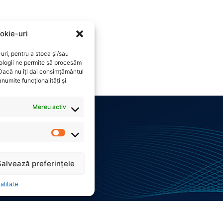
okie-uri
uri, pentru a stoca și/sau
ologii ne permite să procesăm
 Dacă nu îți dai consimțământul
numite funcționalități și
Mereu activ
lunet 9, Sector 5,
Salvează preferințele
872
alitate
gisinergy.ro