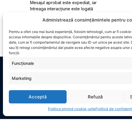
Mesajul aprobat este expediat, iar
întreaga interacțiune este logată
automat pentru audit.
Administrează consimțămintele pentru co
Pentru a oferi cea mai bună experiență, folosim tehnologii, cum ar fi cookie-
accesa informațiile despre dispozitive. Consimțământul pentru aceste tehn
date, cum ar fi comportamentul de navigare sau ID-uri unice pe acest site.
sau îți retragi consimțământul dat poate avea afecte negative asupra unor a
funcții.
Funcționale
Marketing
INFORMAȚII
CONTACT
Politică de confidențialitate
Str. Dr. C
Acceptă
Refuză
Politica privind cookie-urile (UE)
București
0744589
Politica privind cookie-urile
Politică de confidenți
office@di