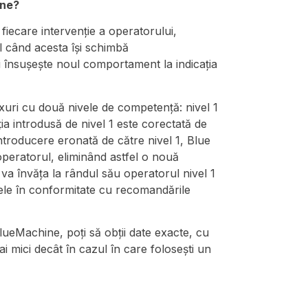
ine?
fiecare intervenție a operatorului,
 când acesta își schimbă
 însușește noul comportament la indicația
fluxuri cu două nivele de competență: nivel 1
ția introdusă de nivel 1 este corectată de
ntroducere eronată de către nivel 1, Blue
peratorul, eliminând astfel o nouă
va învăța la rândul său operatorul nivel 1
ele în conformitate cu recomandările
ueMachine, poți să obții date exacte, cu
 mici decât în cazul în care folosești un