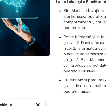
La ce folosește BlueMach
BlueMachine Învață din 
atenționează operatorul
comportamentul, dar își
operatorului.
Poate fi folosită și în 
și nivel 2. Dacă informa
nivel 2, la următoarea i
Machine va semnaliza o
greșeală. Blue Machine 
să introducă corect dat
operatorului nivel 2.
Cu tehnologii precum Bl
grade de eroare mult mai
operator uman.
okie-uri