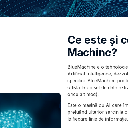
Ce este şi c
Machine?
BlueMachine e o tehnologie
Artificial Intelligence, dezvo
specifici, BlueMachine poate
o listă la un set de date ex
orice alt mod).
Este o mașină cu AI care înv
preluând ulterior sarcinile
la fiecare linie de informație.