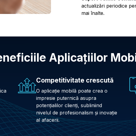
actualizări periodice pe
mai înalte.
neficiile Aplicaţiilor Mob
Competitivitate crescută
ica
O aplicație mobilă poate crea o
impresie puternică asupra
potențialilor clienți, subliniind
nivelul de profesionalism și inovație
al afacerii.