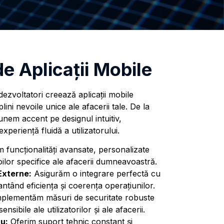
e Aplicaţii Mobile
ezvoltatori creează aplicații mobile
ini nevoile unice ale afacerii tale. De la
nem accent pe designul intuitiv,
experiență fluidă a utilizatorului.
 funcționalități avansate, personalizate
lor specifice ale afacerii dumneavoastră.
Externe:
Asigurăm o integrare perfectă cu
antând eficiența și coerența operațiunilor.
plementăm măsuri de securitate robuste
nsibile ale utilizatorilor și ale afacerii.
u:
Oferim suport tehnic constant și