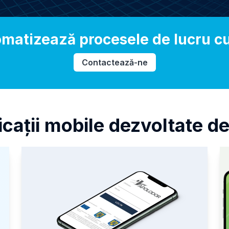
matizează procesele de lucru cu
Contactează-ne
icații mobile dezvoltate de