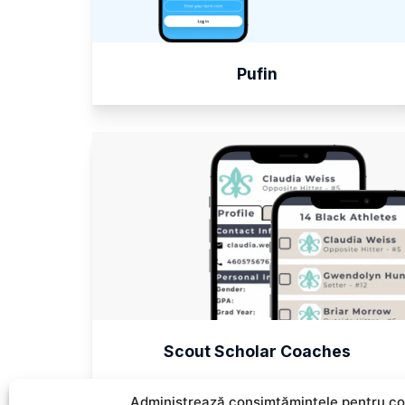
Pufin
Scout Scholar Coaches
Administrează consimțămintele pentru co