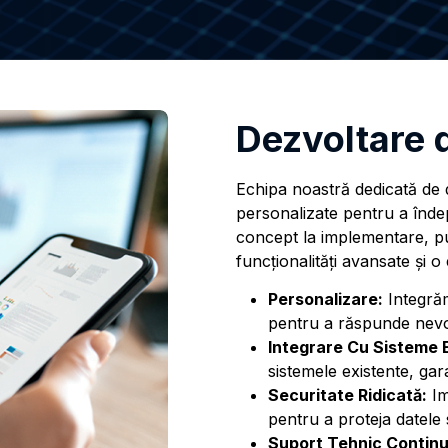
Dezvoltare d
Echipa noastră dedicată de d
personalizate pentru a îndepl
concept la implementare, pu
funcționalități avansate și o 
Personalizare:
Integrăm
pentru a răspunde nevoi
Integrare Cu Sisteme 
sistemele existente, gar
Securitate Ridicată:
Im
pentru a proteja datele se
Suport Tehnic Continu