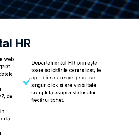
tal HR
ie web
Departamentul HR primește
gajat
toate solicitările centralizat, le
datele
aprobă sau respinge cu un
singur click și are vizibilitate
i
completă asupra statusului
/7, de
fiecărui tichet.
in
ortă
t