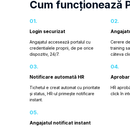
Cum funcționează P
01.
02.
Login securizat
Angajatu
Angajatul accesează portalul cu
Cerere de
credentialele proprii, de pe orice
training sa
dispozitiv, 24/7.
câteva clic
03.
04.
Notificare automată HR
Aprobar
Tichetul e creat automat cu prioritate
HR aprobă
și status, HR-ul primește notificare
click în in
instant.
05.
Angajatul notificat instant