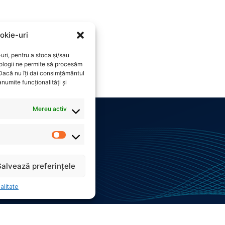
okie-uri
uri, pentru a stoca și/sau
ologii ne permite să procesăm
 Dacă nu îți dai consimțământul
numite funcționalități și
Mereu activ
lunet 9, Sector 5,
Salvează preferințele
872
alitate
gisinergy.ro