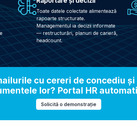
Raportare și decizii
Toate datele colectate alimentează
rapoarte structurate.
,
Managementul ia decizii informate
te
— restructurări, planuri de carieră,
headcount.
ailurile cu cereri de concediu și
umentele lor? Portal HR automati
Solicită o demonstrație