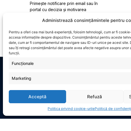
Primește notificare prin email sau în
portal cu decizia și motivarea
aferentă.
Administrează consimțămintele pentru co
Pentru a oferi cea mai bună experiență, folosim tehnologii, cum ar fi cookie-
accesa informațiile despre dispozitive. Consimțământul pentru aceste tehn
date, cum ar fi comportamentul de navigare sau ID-uri unice pe acest site.
sau îți retragi consimțământul dat poate avea afecte negative asupra unor a
funcții.
Funcționale
Marketing
INFORMAȚII
CONTACT
Politică de confidențialitate
Str. Dr. C
Acceptă
Refuză
Politica privind cookie-urile (UE)
București
0744589
Politica privind cookie-urile
Politică de confidenți
office@di