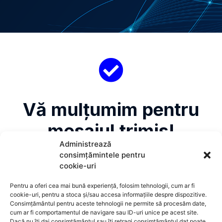
Vă mulțumim pentru
mesajul trimis!
Administrează
Vă vom contacta în cel mai scurt
consimțămintele pentru
cookie-uri
timp.
Pentru a oferi cea mai bună experiență, folosim tehnologii, cum ar fi
cookie-uri, pentru a stoca și/sau accesa informațiile despre dispozitive.
Consimțământul pentru aceste tehnologii ne permite să procesăm date,
cum ar fi comportamentul de navigare sau ID-uri unice pe acest site.
Dacă nu îți dai consimțământul sau îți retragi consimțământul dat poate