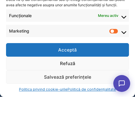
avea afecte negative asupra unor anumite funcționalități și funcții.
Funcționale
Mereu activ
Marketing
Acceptă
INFORMAȚII
Refuză
Politică de confidențialitate
Politica privind cookie-urile (UE)
Salvează preferințele
CONTACT
Str. Dr. Clunet 9, Sector 5,
Politica privind cookie-urile
Politică de confidențialitate
București
0744589872
office@digisinergy.ro