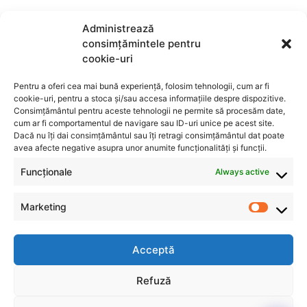
Administrează
consimțămintele pentru
cookie-uri
Pentru a oferi cea mai bună experiență, folosim tehnologii, cum ar fi
cookie-uri, pentru a stoca și/sau accesa informațiile despre dispozitive.
Consimțământul pentru aceste tehnologii ne permite să procesăm date,
cum ar fi comportamentul de navigare sau ID-uri unice pe acest site.
Dacă nu îți dai consimțământul sau îți retragi consimțământul dat poate
avea afecte negative asupra unor anumite funcționalități și funcții.
Funcționale
Always active
Marketing
Acceptă
INFO
CONTACT
Refuză
Privacy Policy
Str. Dr. Clunet 9, Sector 5,