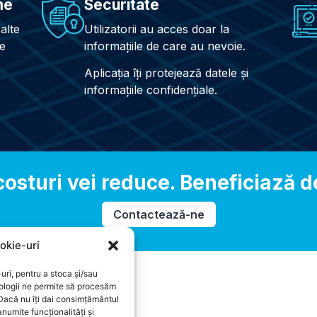
me
Securitate
alte
Utilizatorii au acces doar la
te
informațiile de care au nevoie.
Aplicația îți protejează datele și
informațiile confidențiale.
osturi vei reduce. Beneficiază de
Contactează-ne
okie-uri
uri, pentru a stoca și/sau
ologii ne permite să procesăm
 Dacă nu îți dai consimțământul
numite funcționalități și