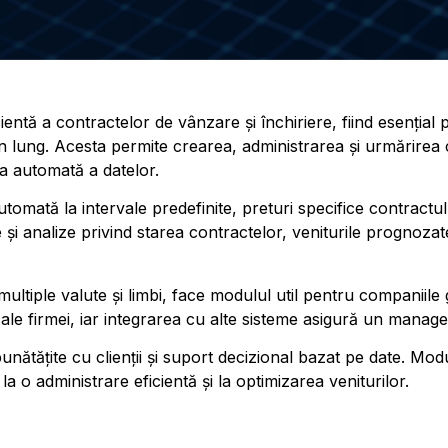
ientă a contractelor de vânzare și închiriere, fiind esenți
lung. Acesta permite crearea, administrarea și urmărirea 
ea automată a datelor.
automată la intervale predefinite, preturi specifice contractu
și analize privind starea contractelor, veniturile prognozate și
ltiple valute și limbi, face modulul util pentru companiile g
 ale firmei, iar integrarea cu alte sisteme asigură un manag
îmbunătățite cu clienții și suport decizional bazat pe date. 
la o administrare eficientă și la optimizarea veniturilor.