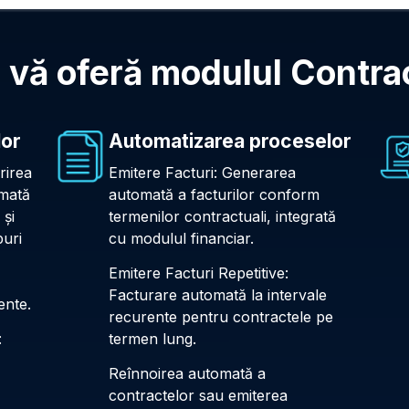
 vă oferă modulul Contra
lor
Automatizarea proceselor
rirea
Emitere Facturi: Generarea
omată
automată a facturilor conform
 și
termenilor contractuali, integrată
puri
cu modulul financiar.
Emitere Facturi Repetitive:
Facturare automată la intervale
ente.
recurente pentru contractele pe
:
termen lung.
Reînnoirea automată a
contractelor sau emiterea