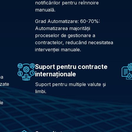
notificărilor pentru reînnoire
manuală.
Grad Automatizare: 60-70%:
Automatizarea majorității
proceselor de gestionare a
contractelor, reducând necesitatea
intervenției manuale.
Suport pentru contracte
internaționale
ea
ozate
Suport pentru multiple valute și
limbi.
de