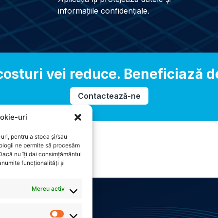
informațiile confidențiale.
osturi vei reduce. Beneficiază de
Contactează-ne
okie-uri
uri, pentru a stoca și/sau
ologii ne permite să procesăm
 Dacă nu îți dai consimțământul
numite funcționalități și
Mereu activ