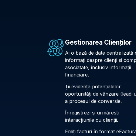
Gestionarea Clienților
Ai o bază de date centralizată 
informați despre clienți și comp
asociatate, inclusiv informații
financiare.
Ții evidența potențialelor
oportunități de vânzare (lead-ur
a procesul de conversie.
Înregistrezi și urmărești
interacțiunile cu clienții.
Emiți facturi în format eFactura