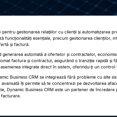
entru gestionarea relațiilor cu clienții și automatizarea pr
ază funcționalități esențiale, precum gestionarea clienților, 
ertă și factură.
d generarea automată a ofertelor și contractelor, economis
at factura și contractul, asigurând o tranziție rapidă și f
semenea integrate direct în sistem, oferindu-ți un control t
ic Business CRM se integrează fără probleme cu alte sist
 avansată îți permite să te concentrezi pe dezvoltarea afa
cluzie, Dynamic Business CRM este un partener de încredere 
 facturare.