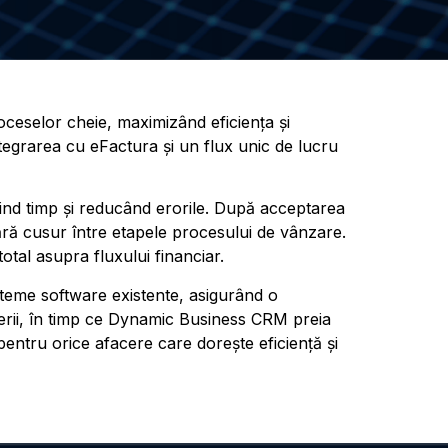
oceselor cheie, maximizând eficiența și
integrarea cu eFactura și un flux unic de lucru
ind timp și reducând erorile. După acceptarea
ără cusur între etapele procesului de vânzare.
otal asupra fluxului financiar.
eme software existente, asigurând o
cerii, în timp ce Dynamic Business CRM preia
pentru orice afacere care dorește eficiență și