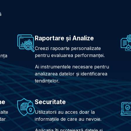
ă
Raportare și Analize
Creezi rapoarte personalizate
pentru evaluarea performanței.
anța
Ai instrumentele necesare pentru
analizarea datelor și identificarea
tendințelor.
me
Securitate
alte
Utilizatorii au acces doar la
dar
informațiile de care au nevoie.
Aplicația îți protejează datele și