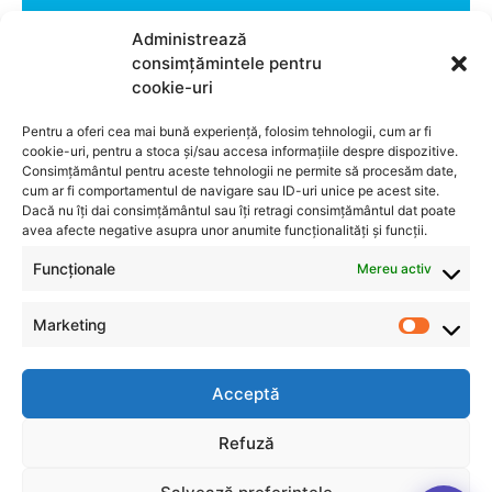
audit gratuit!
Administrează
consimțămintele pentru
Contactează-ne
cookie-uri
Pentru a oferi cea mai bună experiență, folosim tehnologii, cum ar fi
cookie-uri, pentru a stoca și/sau accesa informațiile despre dispozitive.
Consimțământul pentru aceste tehnologii ne permite să procesăm date,
cum ar fi comportamentul de navigare sau ID-uri unice pe acest site.
Dacă nu îți dai consimțământul sau îți retragi consimțământul dat poate
avea afecte negative asupra unor anumite funcționalități și funcții.
Funcționale
Mereu activ
Marketing
Acceptă
INFORMAȚII
Refuză
Politică de confidențialitate
Politica privind cookie-urile (UE)