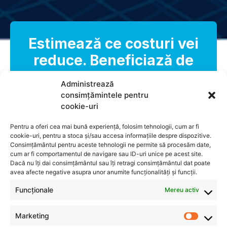
Estimează ce costuri vei
reduce. Beneficiază de
audit gratuit!
Administrează
consimțămintele pentru
Contactează-ne
cookie-uri
Pentru a oferi cea mai bună experiență, folosim tehnologii, cum ar fi
cookie-uri, pentru a stoca și/sau accesa informațiile despre dispozitive.
Consimțământul pentru aceste tehnologii ne permite să procesăm date,
cum ar fi comportamentul de navigare sau ID-uri unice pe acest site.
Dacă nu îți dai consimțământul sau îți retragi consimțământul dat poate
avea afecte negative asupra unor anumite funcționalități și funcții.
Funcționale
Mereu activ
Marketing