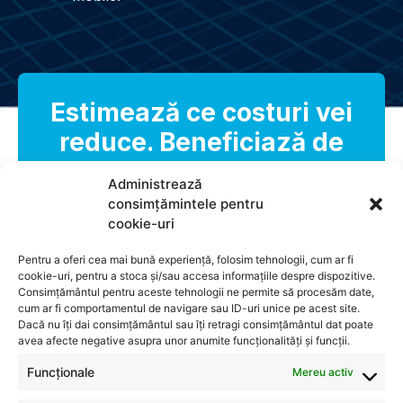
Estimează ce costuri vei
reduce. Beneficiază de
audit gratuit!
Administrează
consimțămintele pentru
Contactează-ne
cookie-uri
Pentru a oferi cea mai bună experiență, folosim tehnologii, cum ar fi
cookie-uri, pentru a stoca și/sau accesa informațiile despre dispozitive.
Consimțământul pentru aceste tehnologii ne permite să procesăm date,
cum ar fi comportamentul de navigare sau ID-uri unice pe acest site.
Dacă nu îți dai consimțământul sau îți retragi consimțământul dat poate
avea afecte negative asupra unor anumite funcționalități și funcții.
Funcționale
Mereu activ