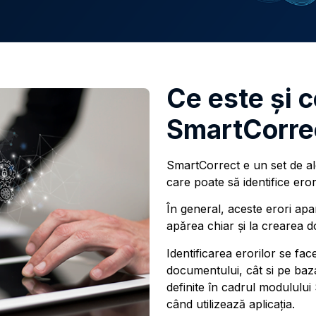
Ce este şi c
SmartCorre
SmartCorrect e un set de alg
care poate să identifice ero
În general, aceste erori ap
apărea chiar și la crearea 
Identificarea erorilor se fac
documentului, cât si pe baza
definite în cadrul modululu
când utilizează aplicația.